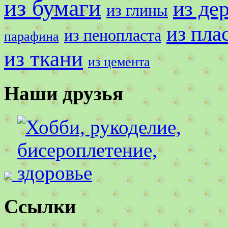
из бумаги
из де
из глины
из пла
из пенопласта
парафина
из ткани
из цемента
Наши друзья
Ссылки