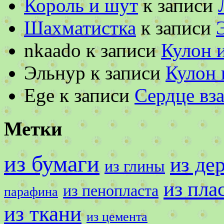
Король и шут
к записи
Шахматистка
к записи
nkaado
к записи
Кулон 
Эльнур
к записи
Кулон 
Ege
к записи
Сердце вза
Метки
из бумаги
из де
из глины
из пла
из пенопласта
парафина
из ткани
из цемента