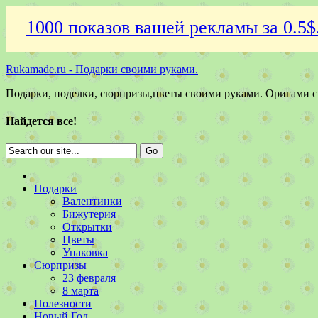
1000 показов вашей рекламы за 0.5$
Rukamade.ru - Подарки своими руками.
Подарки, поделки, сюрпризы,цветы своими руками. Оригами 
Найдется все!
Подарки
Валентинки
Бижутерия
Открытки
Цветы
Упаковка
Сюрпризы
23 февраля
8 марта
Полезности
Новый Год