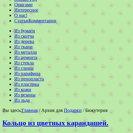
Оригами
Интересное
О нас!
Статьи
Комментарии
Из бумаги
Из скотча
Из дерева
Из ткани
Из металла
Из цемента
Из стекла
Из глины
Из парафина
Из пенопласта
Из пластика
Из кожи
Из резины
Из льда
Вы здесь:
Главная
/ Архив для
Подарки
/ Бижутерия
Кольцо из цветных карандашей.