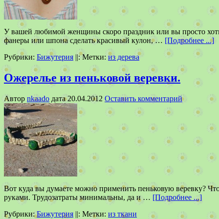
У вашей любимой женщины скоро праздник или вы просто хотите
фанеры или шпона сделать красивый кулон, …
[Подробнее ...]
Рубрики:
Бижутерия
||:
Метки:
из дерева
Ожерелье из пеньковой веревки.
Автор
nkaado
дата
20.04.2012
Оставить комментарий
Вот куда вы думаете можно применить пеньковую веревку? Что 
руками. Трудозатраты минимальны, да и …
[Подробнее ...]
Рубрики:
Бижутерия
||:
Метки:
из ткани