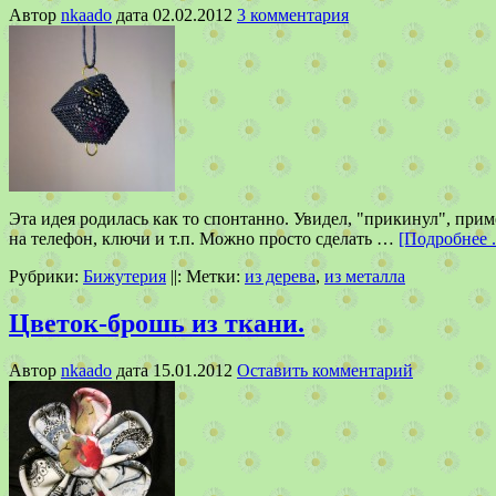
Автор
nkaado
дата
02.02.2012
3 комментария
Эта идея родилась как то спонтанно. Увидел, "прикинул", при
на телефон, ключи и т.п. Можно просто сделать …
[Подробнее ..
Рубрики:
Бижутерия
||:
Метки:
из дерева
,
из металла
Цветок-брошь из ткани.
Автор
nkaado
дата
15.01.2012
Оставить комментарий