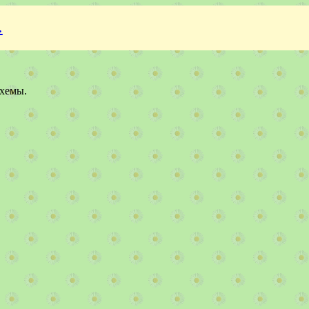
.
схемы.