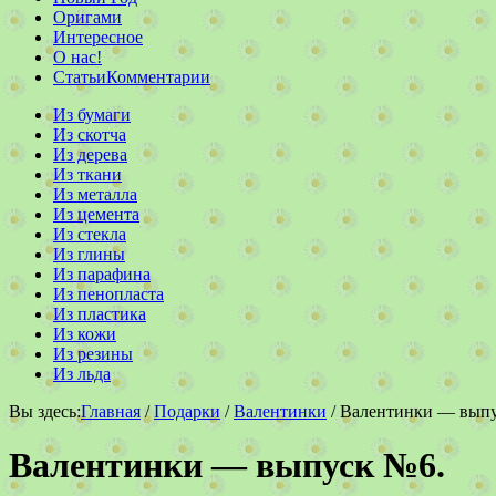
Оригами
Интересное
О нас!
Статьи
Комментарии
Из бумаги
Из скотча
Из дерева
Из ткани
Из металла
Из цемента
Из стекла
Из глины
Из парафина
Из пенопласта
Из пластика
Из кожи
Из резины
Из льда
Вы здесь:
Главная
/
Подарки
/
Валентинки
/ Валентинки — вып
Валентинки — выпуск №6.