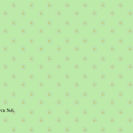
уск №6.