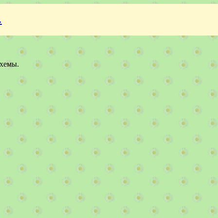
.
схемы.