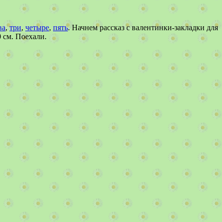
ва
,
три
,
четыре
,
пять
. Начнем рассказ с валентинки-закладки для
0 см. Поехали.