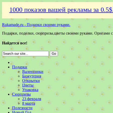
1000 показов вашей рекламы за 0.5$
Rukamade.ru - Подарки своими руками.
Подарки, поделки, сюрпризы,цветы своими руками. Оригами 
Найдется все!
Подарки
Валентинки
Бижутерия
Открытки
Цветы
Упаковка
Сюрпризы
23 февраля
8 марта
Полезности
Новый Год